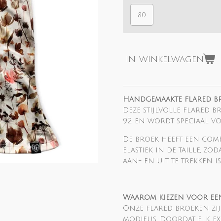
80
In winkelwagen
Handgemaakte flared br
Deze stijlvolle flared b
92 en wordt speciaal v
De broek heeft een com
elastiek in de taille, zod
aan- en uit te trekken is
Waarom kiezen voor ee
Onze flared broeken zi
modieus. Doordat elk e