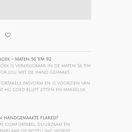
oek – Maten 56 t/m 92
roek is verkrijgbaar in de maten 56 t/m
oor jou met de hand gemaakt.
fortabele pasvorm en is voorzien van
at hij goed blijft zitten en makkelijk
.
n handgemaakte flared?
jn comfortabel, duurzaam én
xemplaar op bestelling wordt