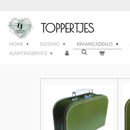
Ga
direct
naar
TOPPERTJES
de
hoofdinhoud
HOME
KLEDING
KRAAMCADEAUS
KLANTENSERVICE