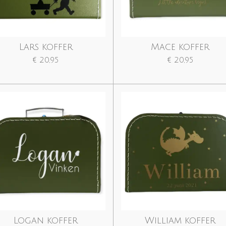
Lars koffer
Mace koffer
€ 20,95
€ 20,95
Logan koffer
William koffer