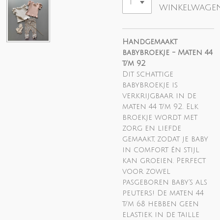
winkelwage
Handgemaakt
babybroekje - Maten 44
t/m 92
Dit schattige
babybroekje is
verkrijgbaar in de
maten 44 t/m 92. Elk
broekje wordt met
zorg en liefde
gemaakt, zodat je baby
in comfort én stijl
kan groeien. Perfect
voor zowel
pasgeboren baby’s als
peuters!
De maten 44
t/m 68 hebben geen
elastiek in de taille