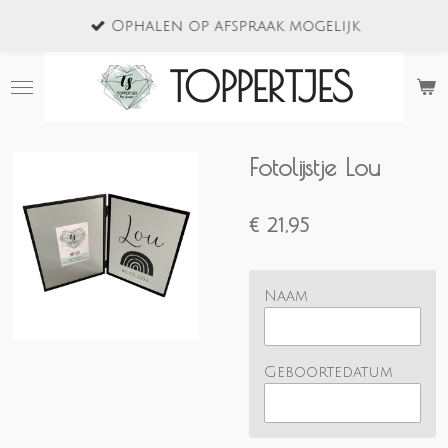
Ga
Ophalen op afspraak mogelijk
direct
naar
TOPPERTJES
de
hoofdinhoud
Fotolijstje Lou
€ 21,95
Naam
Geboortedatum