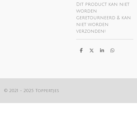
Dit product kan niet
worden
geretourneerd & kan
niet worden
verzonden!
D
D
S
D
e
e
h
e
l
e
a
l
e
l
r
e
n
e
n
© 2021 - 2025 Toppertjes