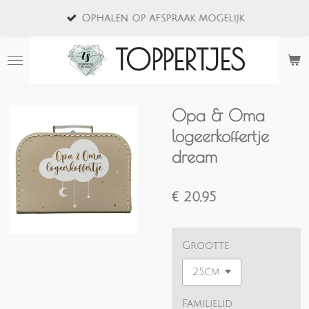
Ga
Ophalen op afspraak mogelijk
direct
naar
TOPPERTJES
de
hoofdinhoud
Opa & Oma
logeerkoffertje
dream
€ 20,95
Grootte
Familielid