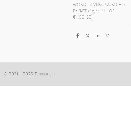
worden verstuurd als
pakket (€6,75 NL of
€11,00 BE)
D
D
S
D
e
e
h
e
l
e
a
l
e
l
r
e
n
e
n
© 2021 - 2025 Toppertjes