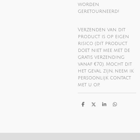
worden
geretourneerd!
Verzenden van dit
product is op eigen
risico (dit product
doet niet mee met de
gratis verzending
vanaf €70). Mocht dit
het geval zijn, neem ik
persoonlijk contact
met u op.
D
D
S
D
e
e
h
e
l
e
a
l
e
l
r
e
n
e
n