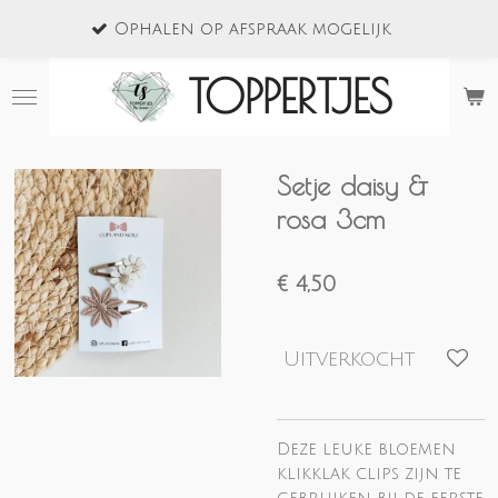
Vanaf 7
Ga
Ophalen op afspraak mogelijk
Nederl
direct
naar
TOPPERTJES
de
hoofdinhoud
Setje daisy &
rosa 3cm
€ 4,50
Uitverkocht
Deze leuke bloemen
klikklak clips zijn te
gebruiken bij de eerste