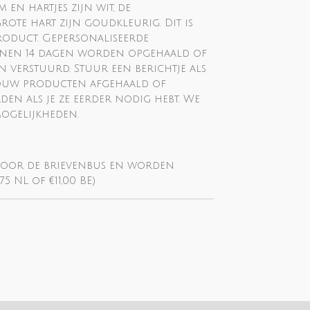
m en hartjes zijn wit, de
ote hart zijn goudkleurig. Dit is
roduct. Gepersonaliseerde
nen 14 dagen worden opgehaald of
 verstuurd. Stuur een berichtje als
jouw producten afgehaald of
n als je ze eerder nodig hebt. We
mogelijkheden.
t door de brievenbus en worden
75 NL of €11,00 BE)