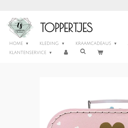
Ga
direct
naar
TOPPERTJES
de
hoofdinhoud
HOME
KLEDING
KRAAMCADEAUS
KLANTENSERVICE