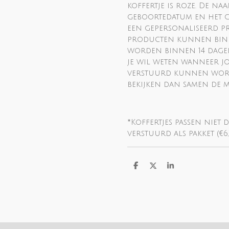
koffertje is roze. De naa
geboortedatum en het gr
een gepersonaliseerd p
producten kunnen bin
worden binnen 14 dagen
je wil weten wanneer 
verstuurd kunnen worde
bekijken dan samen de 
*Koffertjes passen nie
verstuurd als pakket (€6,
D
D
S
e
e
h
l
e
a
e
l
r
n
e