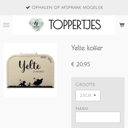
Ga
Ophalen op afspraak mogelijk
direct
naar
TOPPERTJES
de
hoofdinhoud
Yelte koffer
€ 20,95
Grootte
Naam