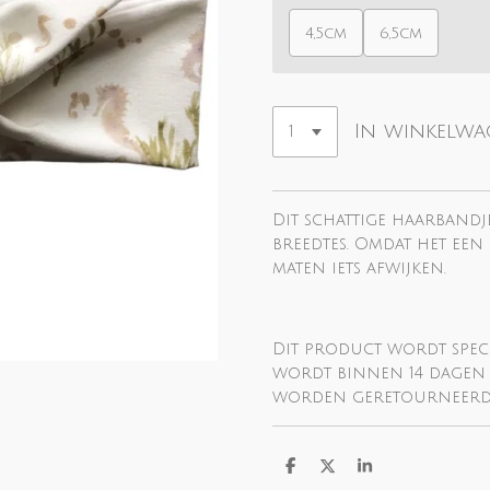
4,5cm
6,5cm
In winkelw
Dit schattige haarbandj
breedtes. Omdat het een
maten iets afwijken.
Dit product wordt spec
wordt binnen 14 dagen 
worden geretourneerd
D
D
S
e
e
h