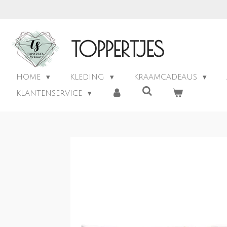
Ga
direct
naar
TOPPERTJES
de
hoofdinhoud
HOME
KLEDING
KRAAMCADEAUS
KLANTENSERVICE