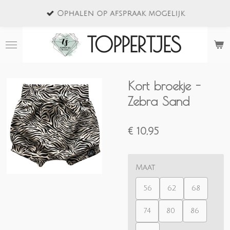
Ga
Ophalen op afspraak mogelijk
direct
naar
TOPPERTJES
de
hoofdinhoud
Kort broekje -
Zebra Sand
€ 10,95
Maat
56
62
68
74
80
86