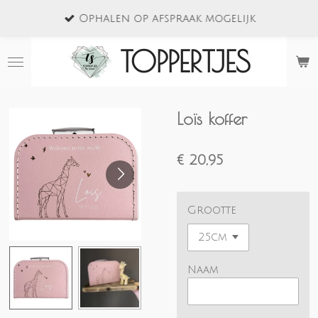
Ga
Ophalen op afspraak mogelijk
direct
naar
TOPPERTJES
de
hoofdinhoud
Loïs koffer
€ 20,95
Grootte
Naam