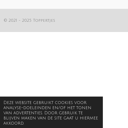
n
e
n
© 2021 - 2025 Toppertjes
Deze website gebruikt cookies voor
analyse-doeleinden en/of het tonen
van advertenties. Door gebruik te
blijven maken van de site gaat u hiermee
akkoord.