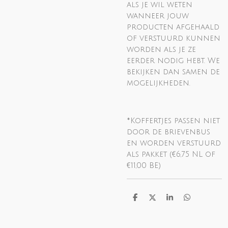
als je wil weten
wanneer jouw
producten afgehaald
of verstuurd kunnen
worden als je ze
eerder nodig hebt. We
bekijken dan samen de
mogelijkheden.
*Koffertjes passen niet
door de brievenbus
en worden verstuurd
als pakket (€6,75 NL of
€11,00 BE)
D
D
S
D
e
e
h
e
l
e
a
l
e
l
r
e