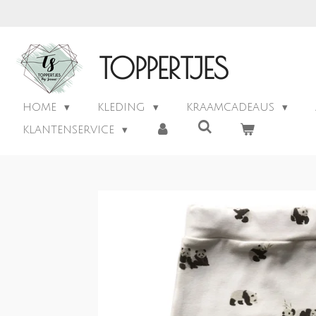
Ga
direct
naar
TOPPERTJES
de
hoofdinhoud
HOME
KLEDING
KRAAMCADEAUS
KLANTENSERVICE