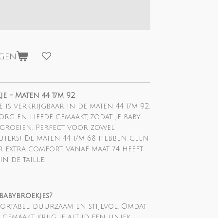
agen
 - Maten 44 t/m 92
 is verkrijgbaar in de maten 44 t/m 92.
rg en liefde gemaakt, zodat je baby
 groeien. Perfect voor zowel
euters!
De maten 44 t/m 68 hebben geen
or extra comfort. Vanaf maat 74 heeft
in de taille.
abybroekjes?
ortabel, duurzaam en stijlvol. Omdat
emaakt, krijg je altijd een uniek