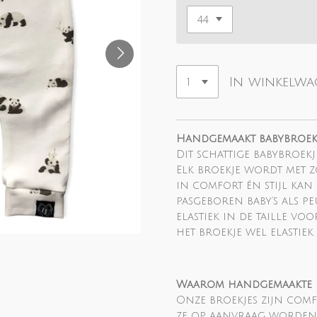
In winkelw
Handgemaakt babybroekje
Dit schattige babybroekje
Elk broekje wordt met zo
in comfort én stijl kan
pasgeboren baby’s als p
elastiek in de taille vo
het broekje wel elastiek 
Waarom handgemaakte b
Onze broekjes zijn comf
ze op aanvraag worden g