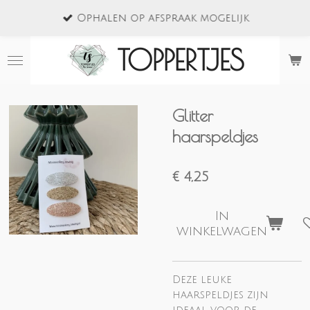
Ga
Ophalen op afspraak mogelijk
direct
naar
TOPPERTJES
de
hoofdinhoud
Glitter
haarspeldjes
€ 4,25
In
winkelwagen
Deze leuke
haarspeldjes zijn
ideaal voor de