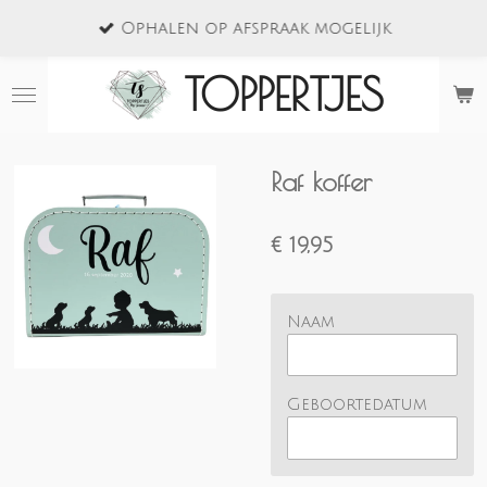
Ga
Ophalen op afspraak mogelijk
direct
naar
TOPPERTJES
de
hoofdinhoud
Raf koffer
€ 19,95
Naam
Geboortedatum