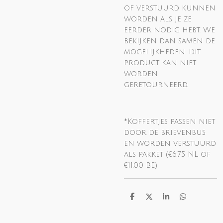
of verstuurd kunnen
worden als je ze
eerder nodig hebt. We
bekijken dan samen de
mogelijkheden. Dit
product kan niet
worden
geretourneerd.
*Koffertjes passen niet
door de brievenbus
en worden verstuurd
als pakket (€6,75 NL of
€11,00 BE)
D
D
S
D
e
e
h
e
l
e
a
l
e
l
r
e