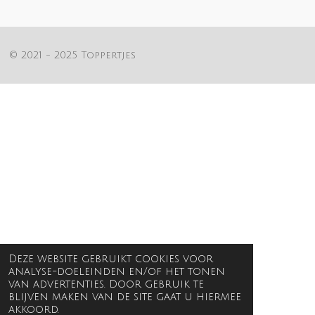
n
e
n
© 2021 - 2025 Toppertjes
Deze website gebruikt cookies voor
analyse-doeleinden en/of het tonen
van advertenties. Door gebruik te
blijven maken van de site gaat u hiermee
akkoord.