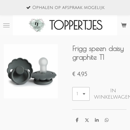
Ga
Ophalen op afspraak mogelijk
direct
naar
TOPPERTJES
de
hoofdinhoud
Frigg speen daisy
graphite T1
€ 4,95
In
winkelwage
D
D
S
D
e
e
h
e