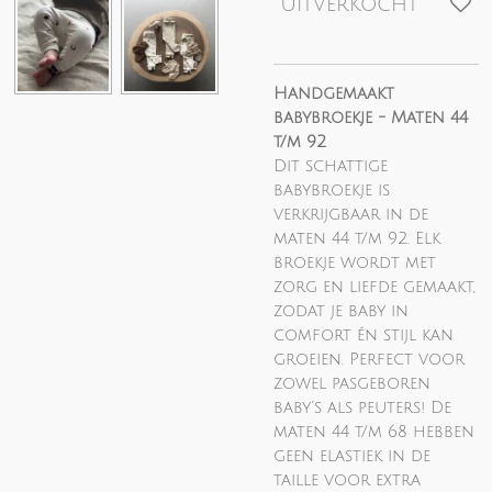
Uitverkocht
Handgemaakt
babybroekje - Maten 44
t/m 92
Dit schattige
babybroekje is
verkrijgbaar in de
maten 44 t/m 92. Elk
broekje wordt met
zorg en liefde gemaakt,
zodat je baby in
comfort én stijl kan
groeien. Perfect voor
zowel pasgeboren
baby’s als peuters!
De
maten 44 t/m 68 hebben
geen elastiek in de
taille voor extra