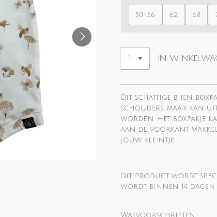
50-56
62
68
In winkelw
Dit schattige bijen boxp
schouders, maar kan ui
worden. Het boxpakje 
aan de voorkant makkel
jouw kleintje.
Dit product wordt spec
wordt binnen 14 dagen 
Wasvoorschriften: