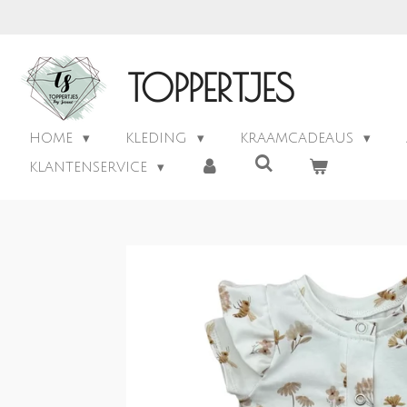
Ga
direct
naar
TOPPERTJES
de
hoofdinhoud
HOME
KLEDING
KRAAMCADEAUS
KLANTENSERVICE