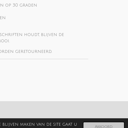
en op 30 graden
ken
rschriften houdt, blijven de
ooi.
worden geretourneerd.
blijven maken van de site gaat u
Akkoord