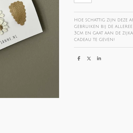
Hoe schattig zijn deze an
gebruiken bij de alleree
3cm en gaat aan de zijka
cadeau te geven!
D
D
S
e
e
h
l
e
a
e
l
r
n
e