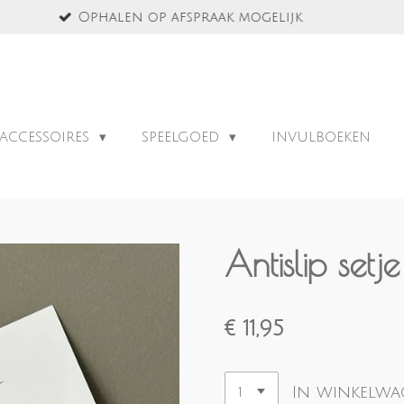
Vanaf 70 euro gratis verzendin
ACCESSOIRES
SPEELGOED
INVULBOEKEN
Antislip setje 
€ 11,95
In winkelw