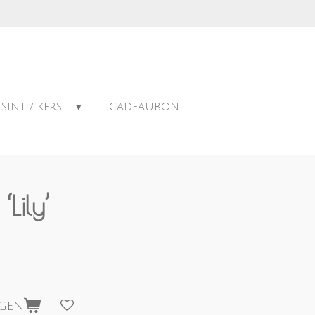
g binnen Nederland
SINT / KERST
CADEAUBON
‘Lily’
agen