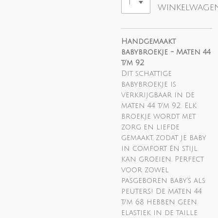
winkelwage
Handgemaakt
babybroekje - Maten 44
t/m 92
Dit schattige
babybroekje is
verkrijgbaar in de
maten 44 t/m 92. Elk
broekje wordt met
zorg en liefde
gemaakt, zodat je baby
in comfort én stijl
kan groeien. Perfect
voor zowel
pasgeboren baby’s als
peuters!
De maten 44
t/m 68 hebben geen
elastiek in de taille