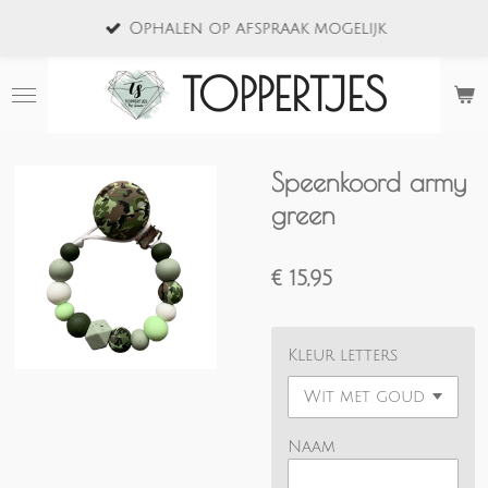
Ga
Ophalen op afspraak mogelijk
direct
naar
TOPPERTJES
de
hoofdinhoud
Speenkoord army
green
€ 15,95
Kleur letters
Naam